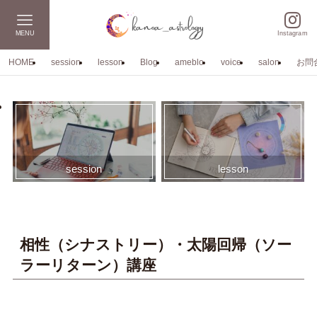
MENU
Instagram
HOME
session
lesson
Blog
ameblo
voice
salon
お問
session
lesson
相性（シナストリー）・太陽回帰（ソー
ラーリターン）講座