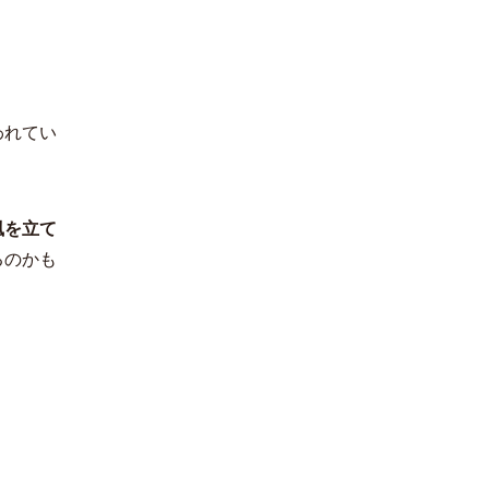
われてい
風を立て
るのかも
。