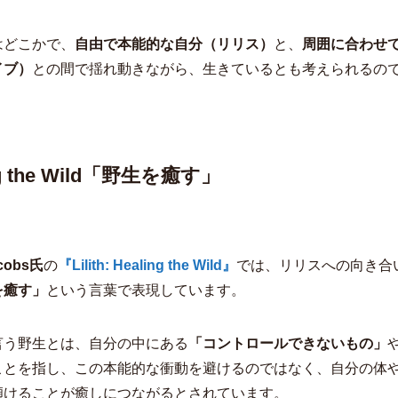
はどこかで、
自由で本能的な自分（リリス）
と、
周囲に合わせ
イブ）
との間で揺れ動きながら、生きているとも考えられるの
ng the Wild「野生を癒す」
cobs氏
の
『Lilith: Healing the Wild』
では、リリスへの向き合
を癒す」
という言葉で表現しています。
言う野生とは、自分の中にある
「コントロールできないもの」
ことを指し、この本能的な衝動を避けるのではなく、自分の体
傾けることが癒しにつながるとされています。