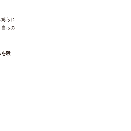
も縛られ
、自らの
ちを殺