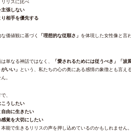
、リリスに比べ
を主張しない
より相手を優先する
的な価値観に基づく
「理想的な従順さ」
を体現した女性像と言
語は単なる神話ではなく、
「愛されるためには従うべき」「波
うがいい」
という、私たちの心の奥にある感情の象徴とも言え
せん。
方で、
はこうしたい
と自由に生きたい
の感覚を大切にしたい
、本能で生きるリリスの声を押し込めているのかもしれません