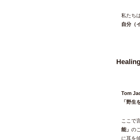
私たち
自分（
Heali
Tom Ja
「野生
ここで
能」
の
に耳を