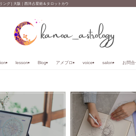
 | 大阪｜西洋占星術＆タロットカウンセリング｜kanoa_astrology｜
ion
lesson
Blog
アメブロ
voice
salon
お問合