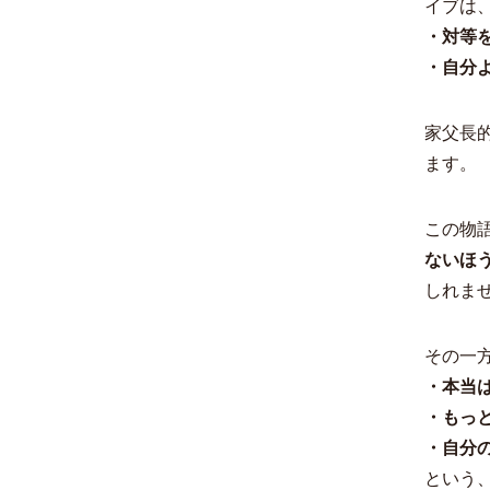
イブは
・対等
・自分
家父長
ます。
この物
ないほ
しれま
その一
・本当
・もっ
・自分
という