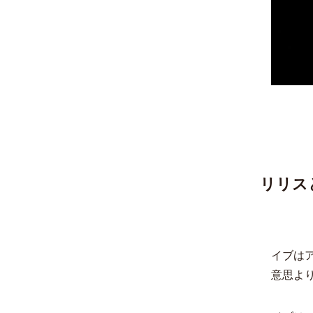
リリス
イブは
意思よ