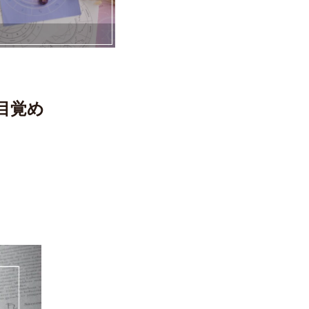
目覚め
。