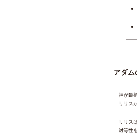
アダム
神が最
リリス
リリス
対等性