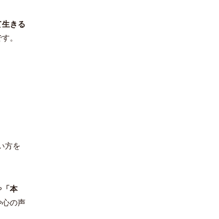
て生きる
です。
い方を
や
「本
や心の声