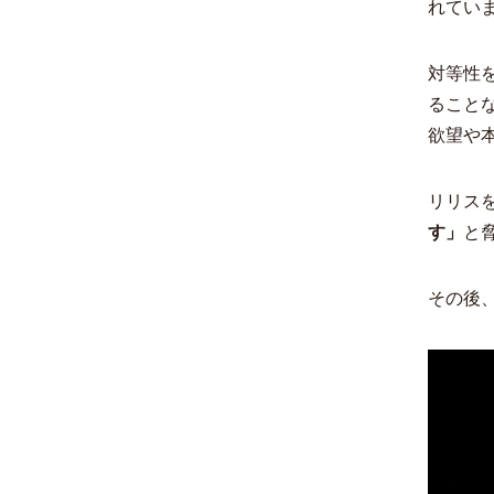
れてい
対等性
ること
欲望や
リリス
す」
と
その後